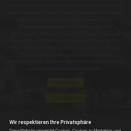
Pflegeleichtigkeit und Langlebigkeit aus. Unsere erfahrenen
Metallbauer und Schlosser fertigen Aluminium- und Nirosta-
Konstruktionen, die in der Architektur vielseitige
Anwendungsmöglichkeiten finden. Dazu gehören
Wintergärten, Balkoneinhausungen, Überdachungen und
Carports genauso wie Portale, Fenster und Türen. Darüber
hinaus stellen wir NIRO-Geländer, Garagentore sowie Alu-
Eingangstüren her. Gerne übernehmen wir auch
Sonderbauten wie Glastürme, Notstiegen, Lifteinhausungen
und verschiedene Stahlkonstruktionen.
METALLBAU
SCHLOSSEREI
Wir respektieren Ihre Privatsphäre
Diese Website verwendet Cookies. Cookies zu Marketing- und