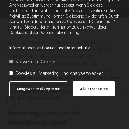
Analysezwecken werden nur gesetzt, wenn Sie diese
nachstehend auswählen oder alle Cookies akzeptieren. Diese
freiwillige Zustimmung können Sie jederzeit widerrufen. Durch
Auswahl von „Informationen zu Cookies und Datenschutz“
Bau von Wintergärten
erhalten Sie detaillierte Information zu den verwendeten
Cookies und zur Datenschutzerklärung.
Mit einem Wintergarten können Sie auf einfache Art und
Informationen zu Cookies und Datenschutz
Weise Ihren Wohnraum erweitern und eine persönliche
Wohlfühloase schaffen. Wir bauen für Sie eine
Notwendige Cookies
Wintergartenkonstruktion mit hochwertiger Alu-
Ummantelung, damit Sie für lange Zeit Freude an Ihrem
Cookies zu Marketing- und Analysezwecken
Wintergarten haben. Um flexibel auf Ihre Wünsche eingehen
zu können, werden die Profilkonstruktionen thermisch
Ausgewählte akzeptieren
Alle akzeptieren
voneinander getrennt gefertigt. Selbstverständlich sind auch
individuelle Lösungen möglich.
Beratung rund um Ihr
Metallbauprojekt