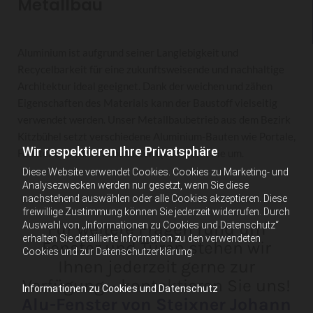
Metallbau
Aluminium ist aufgrund seiner Langlebigkeit und
Recycelbarkeit für eine zukunftsweisende und nachhaltige
Architektur ideal geeignet. Dank der weichen und zähen
Eigenschaften des Materials kann der Baustoff vielseitig
verwendet werden. Unser Metallbaubetrieb aus dem Bezirk
Kitzbühel setzt verschiedene Aluminium-Bauten wie Portale,
Wir respektieren Ihre Privatsphäre
Fenster und Türen in höchster Qualität für Sie um.
Diese Website verwendet Cookies. Cookies zu Marketing- und
Analysezwecken werden nur gesetzt, wenn Sie diese
nachstehend auswählen oder alle Cookies akzeptieren. Diese
freiwillige Zustimmung können Sie jederzeit widerrufen. Durch
Für weitere Fragen rund um
Auswahl von „Informationen zu Cookies und Datenschutz“
erhalten Sie detaillierte Information zu den verwendeten
Fenster und Türen stehen wir
Cookies und zur Datenschutzerklärung.
Ihnen jederzeit gerne zur
Verfügung – kontaktieren Sie uns!
Informationen zu Cookies und Datenschutz
Alu-Fenster von Steixner Johann